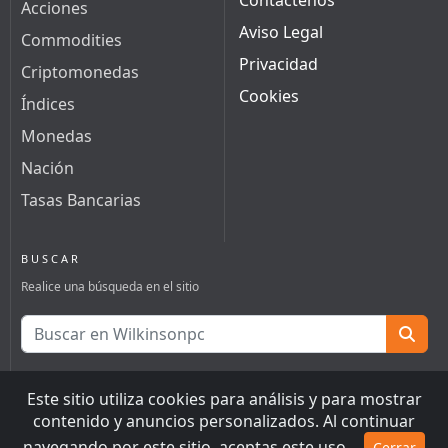
Contáctenos
Acciones
Aviso Legal
Commodities
Privacidad
Criptomonedas
Cookies
Índices
Monedas
Nación
Tasas Bancarias
BUSCAR
Realice una búsqueda en el sitio
Este sitio utiliza cookies para análisis y para mostrar
2001 Wilkinsonpc, Algunos derechos reservados?
contenido y anuncios personalizados. Al continuar
No somos responsables por errores ó demoras al proveer la
navegando por este sitio, aceptas este uso.
Cerrar