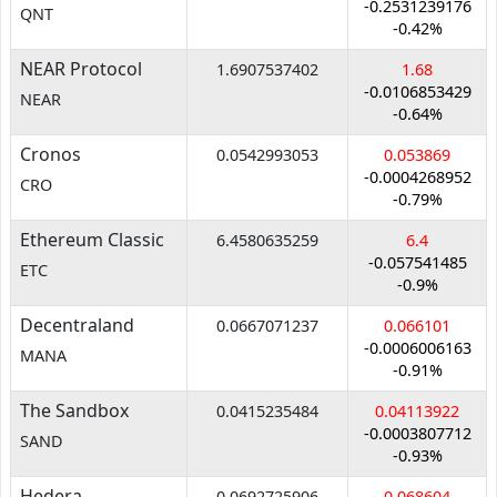
-0.2531239176
QNT
-0.42%
NEAR Protocol
1.6907537402
1.68
-0.0106853429
NEAR
-0.64%
Cronos
0.0542993053
0.053869
-0.0004268952
CRO
-0.79%
Ethereum Classic
6.4580635259
6.4
-0.057541485
ETC
-0.9%
Decentraland
0.0667071237
0.066101
-0.0006006163
MANA
-0.91%
The Sandbox
0.0415235484
0.04113922
-0.0003807712
SAND
-0.93%
Hedera
0.0692725906
0.068604